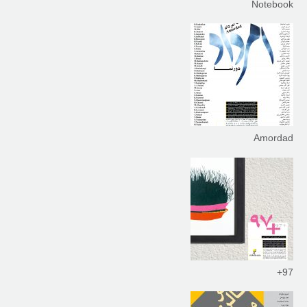
Notebook
Amordad
97+